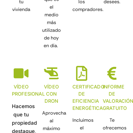
tu
los
desees.
el
vivienda
compradores.
medio
más
utilizado
de hoy
en día.
VÍDEO
VÍDEO
CERTIFICADO
INFORME
PROFESIONAL
CON
DE
DE
DRON
EFICIENCIA
VALORACIÓ
Hacemos
ENERGÉTICA
GRATUITO
Aprovecha
que tu
Incluimos
Te
al
propiedad
el
ofrecemos
máximo
destaque,