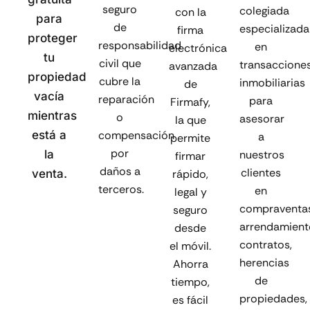
seguro
colegiada
con la
para
de
especializada
firma
proteger
responsabilidad
en
electrónica
tu
civil que
transaccione
avanzada
propiedad
cubre la
inmobiliarias
de
vacía
reparación
para
Firmafy,
mientras
o
asesorar
la que
está a
compensación
a
permite
por
la
nuestros
firmar
daños a
clientes
venta.
rápido,
terceros.
en
legal y
compraventas
seguro
arrendamient
desde
contratos,
el móvil.
herencias
Ahorra
de
tiempo,
propiedades,
es fácil