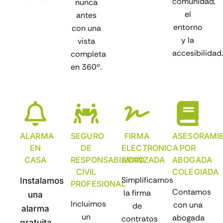
comunidad,
nunca
el
antes
entorno
con una
y la
vista
accesibilidad.
completa
en 360º.
ALARMA
SEGURO
FIRMA
ASESORAMI
EN
DE
ELECTRONICA
POR
CASA
RESPONSABILIDAD
AVANZADA
ABOGADA
CIVIL
COLEGIADA
Simplificamos
Instalamos
PROFESIONAL
Contamos
la firma
una
Incluimos
con una
de
alarma
un
abogada
contratos
gratuita