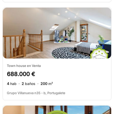
Town house en Venta
688.000 €
4
hab ·
2
baños ·
200
m²
Grupo Villanueva n35 - b, Portugalete