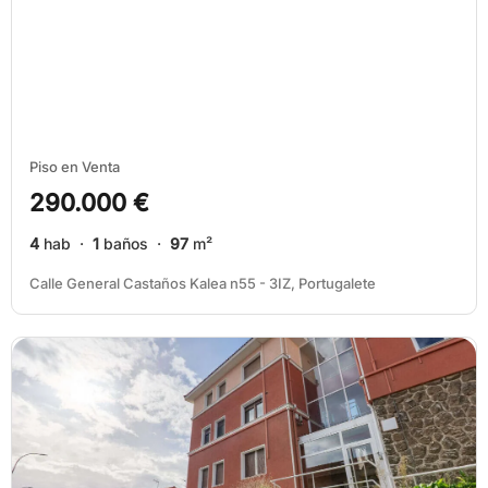
Piso en Venta
290.000 €
4
hab ·
1
baños ·
97
m²
Calle General Castaños Kalea n55 - 3IZ, Portugalete