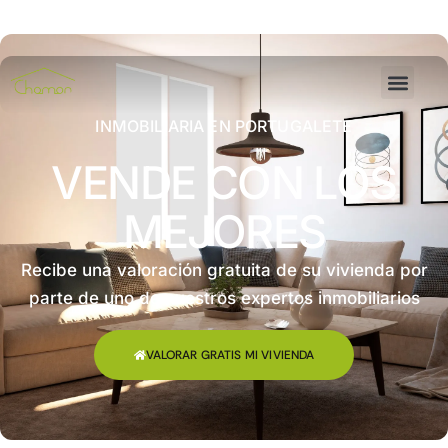
INMOBILIARIA EN PORTUGALETE
VENDE CON LOS
MEJORES
Recibe una valoración gratuita de su vivienda por
parte de uno de nuestros expertos inmobiliarios
VALORAR GRATIS MI VIVIENDA