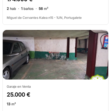
2
hab ·
1
baños ·
56
m²
Miguel de Cervantes Kalea n15 - 1UN, Portugalete
Garaje en Venta
25.000 €
13
m²