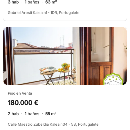
3
hab ·
1
baños ·
63
m²
Gabriel Aresti Kalea n1 - 1DR, Portugalete
Piso en Venta
180.000 €
2
hab ·
1
baños ·
55
m²
Calle Maestro Zubeldia Kalea n34 - 5B, Portugalete