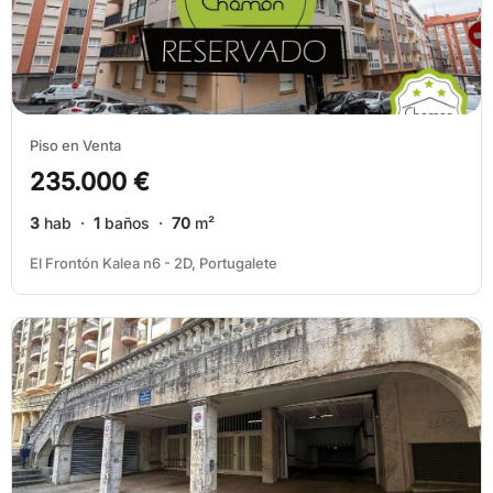
Piso en Venta
235.000 €
3
hab ·
1
baños ·
70
m²
El Frontón Kalea n6 - 2D, Portugalete