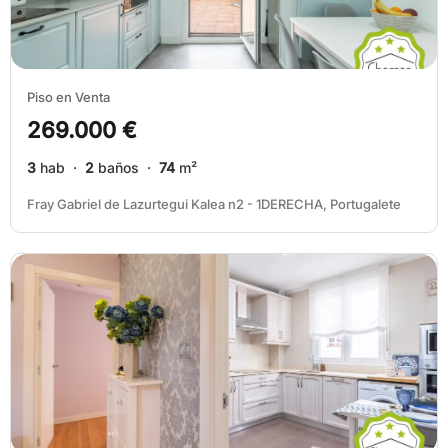
Piso en Venta
269.000 €
3
hab ·
2
baños ·
74
m²
Fray Gabriel de Lazurtegui Kalea n2 - 1DERECHA, Portugalete