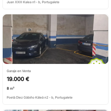
Juan XXIII Kalea n1 - b, Portugalete
Garaje en Venta
19.000 €
8
m²
Poetā Diez Gābiño Kāleā n2 - b, Portugalete