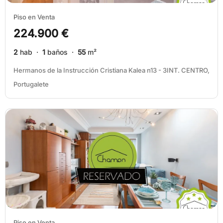
Piso en Venta
224.900 €
2
hab ·
1
baños ·
55
m²
Hermanos de la Instrucción Cristiana Kalea n13 - 3INT. CENTRO,
Portugalete
Piso en Venta