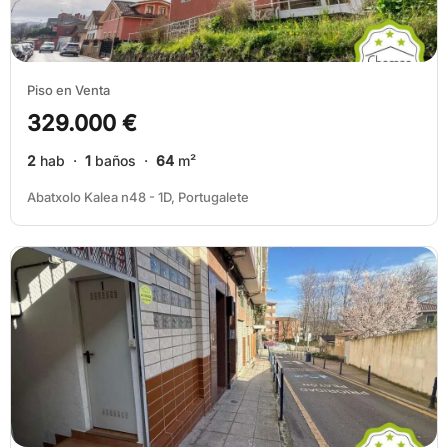
Piso en Venta
329.000 €
2
hab ·
1
baños ·
64
m²
Abatxolo Kalea n48 - 1D, Portugalete