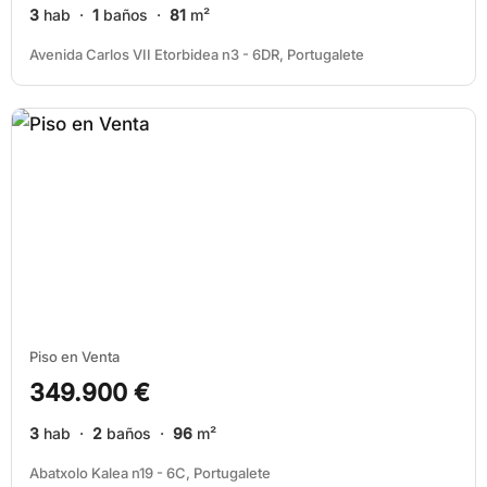
3
hab ·
1
baños ·
81
m²
Avenida Carlos VII Etorbidea n3 - 6DR, Portugalete
Piso en Venta
349.900 €
3
hab ·
2
baños ·
96
m²
Abatxolo Kalea n19 - 6C, Portugalete