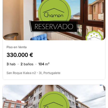
Piso en Venta
330.000 €
3
hab ·
2
baños ·
104
m²
San Roque Kalea n2 - 3I, Portugalete