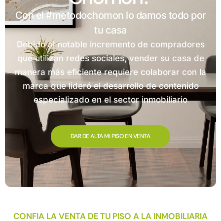
Con el #metodochomon lo damos todo por
tu casa
Debido al notable incremento de compradores
que utilizan redes sociales, vender su casa de
manera más eficiente requiere colaborar con la
marca que lideró el desarrollo de contenido
especializado en el sector inmobiliario
DAR DE ALTA MI PISO EN VENTA
CONFIA LA VENTA DE TU PISO A LA INMOBILIARIA