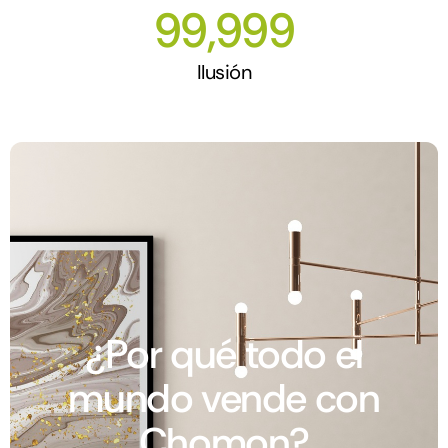
99,999
Ilusión
¿Por qué todo el
mundo vende con
Chomon?