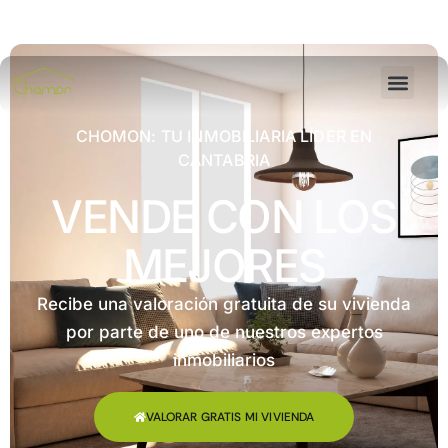
CHOMON: TU INMOBILIARIA LÍDER EN
CANTABRIA
VENDE CON LOS
MEJORES
Recibe una valoración gratuita de su vivienda
por parte de uno de nuestros expertos
inmobiliarios
VALORAR GRATIS MI VIVIENDA