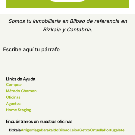
Somos tu
inmobiliaria en Bilbao
de referencia en
Bizkaia y Cantabria.
Escribe aquí tu párrafo
Links de Ayuda
Comprar
Método Chomon
Oficinas
Agentes
Home Staging
Encuéntranos en nuestras oficinas
Bizkaia
Arrigorriaga
Barakaldo
Bilbao
Leioa
Getxo
Ortuella
Portugalete