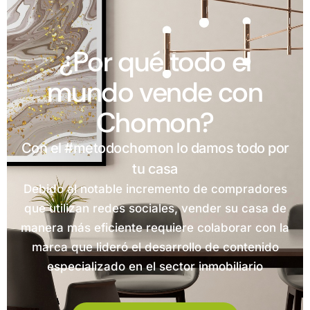
¿Por qué todo el
mundo vende con
Chomon?
Con el #metodochomon lo damos todo por
tu casa
Debido al notable incremento de compradores
que utilizan redes sociales, vender su casa de
manera más eficiente requiere colaborar con la
marca que lideró el desarrollo de contenido
especializado en el sector inmobiliario