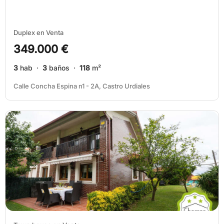
Duplex en Venta
349.000 €
3
hab ·
3
baños ·
118
m²
Calle Concha Espina n1 - 2A, Castro Urdiales