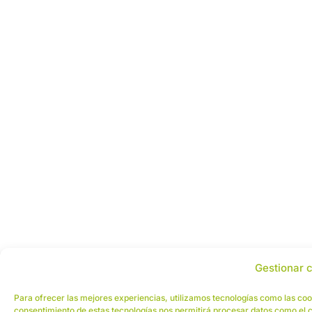
Gestionar 
Para ofrecer las mejores experiencias, utilizamos tecnologías como las cook
consentimiento de estas tecnologías nos permitirá procesar datos como el c