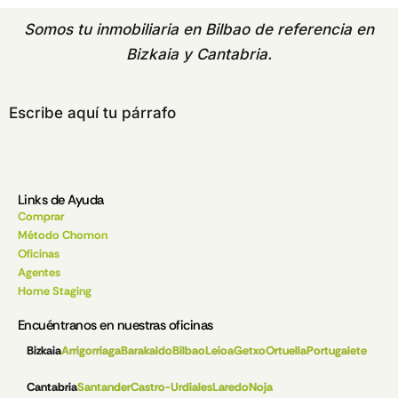
Somos tu
inmobiliaria en Bilbao
de referencia en
Bizkaia y Cantabria.
Escribe aquí tu párrafo
Links de Ayuda
Comprar
Método Chomon
Oficinas
Agentes
Home Staging
Encuéntranos en nuestras oficinas
Bizkaia
Arrigorriaga
Barakaldo
Bilbao
Leioa
Getxo
Ortuella
Portugalete
Cantabria
Santander
Castro-Urdiales
Laredo
Noja