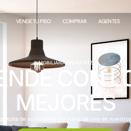
VENDE TU PISO
COMPRAR
AGENTES
INMOBILIARIA EN PLENTZIA
ENDE CON L
MEJORES
gratuita de su vivienda por parte de uno de nuestros