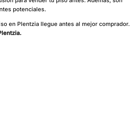
ilusión para vender tu piso antes. Además, son
entes potenciales.
so en Plentzia llegue antes al mejor comprador.
lentzia.