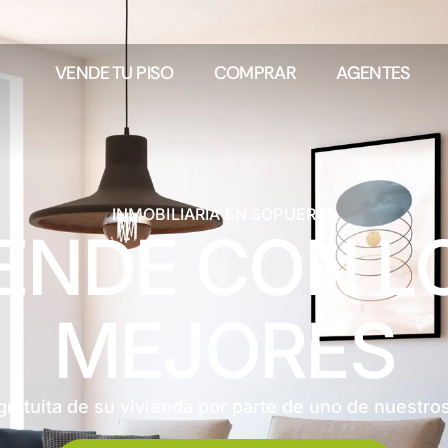
VENDE TU PISO
COMPRAR
AGENTES
INMOBILIARIA EN SOPUERTA
ENDE CON L
MEJORES
gratuita de su vivienda por parte de uno de nuestros