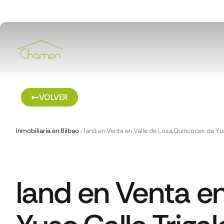
VOLVER
Inmobiliaria en Bilbao
›
land en Venta en Valle de Losa,Quincoces de Yus
land en Venta e