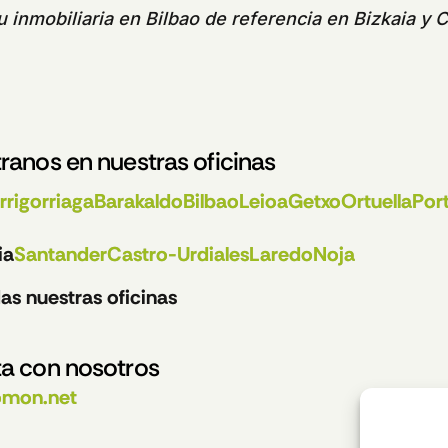
tu
inmobiliaria en Bilbao
de referencia en Bizkaia y C
ranos en nuestras oficinas
rrigorriaga
Barakaldo
Bilbao
Leioa
Getxo
Ortuella
Por
ia
Santander
Castro-Urdiales
Laredo
Noja
as nuestras oficinas
a con nosotros
omon.net