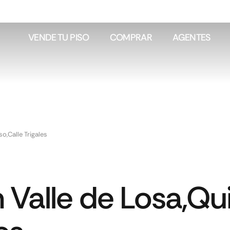
VENDE TU PISO
COMPRAR
AGENTES
o,Calle Trigales
n Valle de Losa,Q