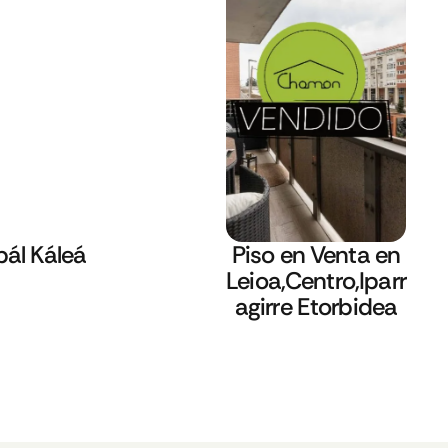
bál Káleá
Piso en Venta en
Leioa,Centro,Iparr
agirre Etorbidea