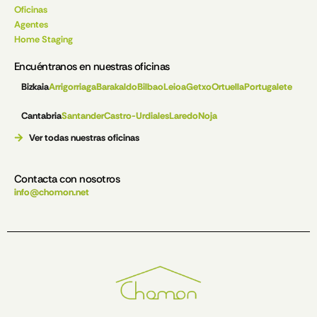
Oficinas
Agentes
Home Staging
Encuéntranos en nuestras oficinas
Bizkaia
Arrigorriaga
Barakaldo
Bilbao
Leioa
Getxo
Ortuella
Portugalete
Cantabria
Santander
Castro-Urdiales
Laredo
Noja
Ver todas nuestras oficinas
Contacta con nosotros
info@chomon.net