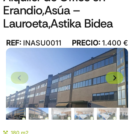
Erandio,Asúa –
Lauroeta,Astika Bidea
REF:
INASU0011
PRECIO:
1.400 €
180 m2