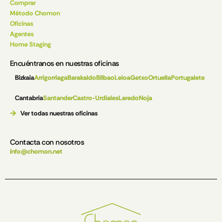
Comprar
Método Chomon
Oficinas
Agentes
Home Staging
Encuéntranos en nuestras oficinas
Bizkaia
Arrigorriaga
Barakaldo
Bilbao
Leioa
Getxo
Ortuella
Portugalete
Cantabria
Santander
Castro-Urdiales
Laredo
Noja
Ver todas nuestras oficinas
Contacta con nosotros
info@chomon.net