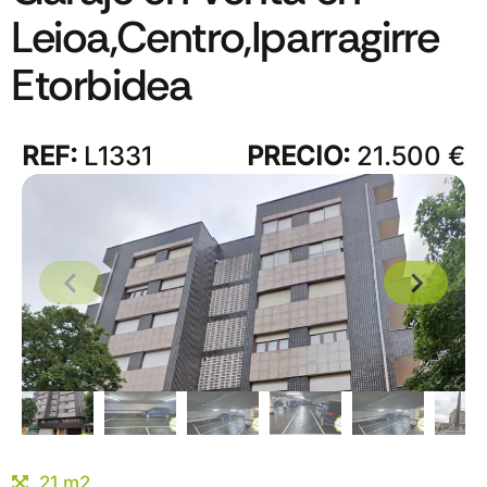
Leioa,Centro,Iparragirre
Etorbidea
REF:
L1331
PRECIO:
21.500 €
21 m2