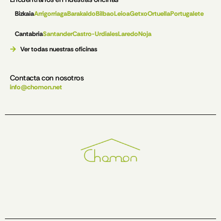
Bizkaia
Arrigorriaga
Barakaldo
Bilbao
Leioa
Getxo
Ortuella
Portugalete
Cantabria
Santander
Castro-Urdiales
Laredo
Noja
Ver todas nuestras oficinas
Contacta con nosotros
info@chomon.net