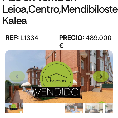
Leioa,Centro,Mendibilost
Kalea
REF:
L1334
PRECIO:
489.000
€