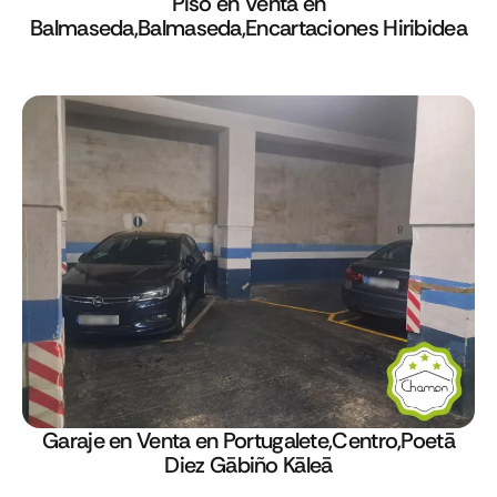
Piso en Venta en
Balmaseda,Balmaseda,Encartaciones Hiribidea
Garaje en Venta en Portugalete,Centro,Poetā
Diez Gābiño Kāleā