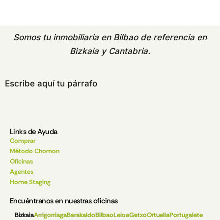
Somos tu
inmobiliaria en Bilbao
de referencia en
Bizkaia y Cantabria.
Escribe aquí tu párrafo
Links de Ayuda
Comprar
Método Chomon
Oficinas
Agentes
Home Staging
Encuéntranos en nuestras oficinas
Bizkaia
Arrigorriaga
Barakaldo
Bilbao
Leioa
Getxo
Ortuella
Portugalete