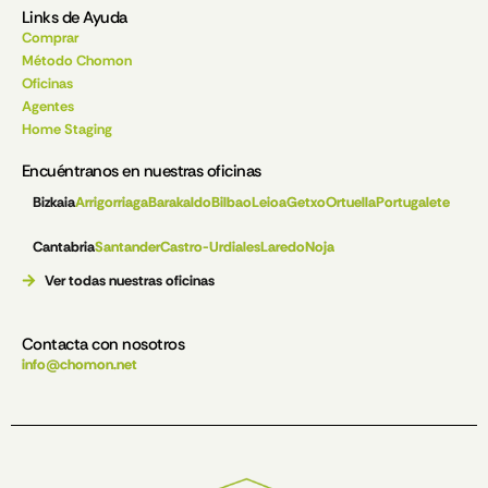
Links de Ayuda
Comprar
Método Chomon
Oficinas
Agentes
Home Staging
Encuéntranos en nuestras oficinas
Bizkaia
Arrigorriaga
Barakaldo
Bilbao
Leioa
Getxo
Ortuella
Portugalete
Cantabria
Santander
Castro-Urdiales
Laredo
Noja
Ver todas nuestras oficinas
Contacta con nosotros
info@chomon.net