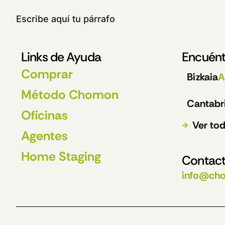
Escribe aquí tu párrafo
Links de Ayuda
Encuént
Comprar
Bizkaia
A
Método Chomon
Cantabr
Oficinas
Ver tod
Agentes
Home Staging
Contact
info@ch