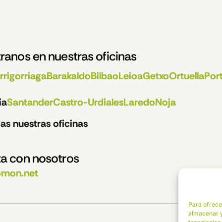
ranos en nuestras oficinas
rrigorriaga
Barakaldo
Bilbao
Leioa
Getxo
Ortuella
Por
ia
Santander
Castro-Urdiales
Laredo
Noja
as nuestras oficinas
a con nosotros
omon.net
Para ofrece
almacenar y