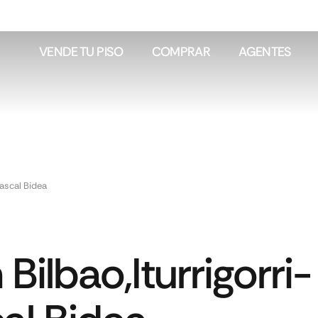
VENDE TU PISO
COMPRAR
AGENTES
ñascal Bidea
Bilbao,Iturrigorri-