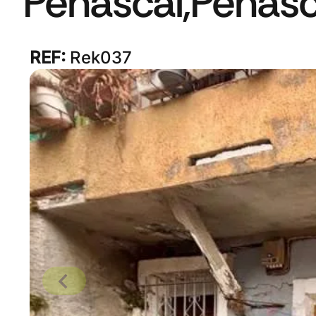
Peñascal,Peñasc
REF:
Rek037