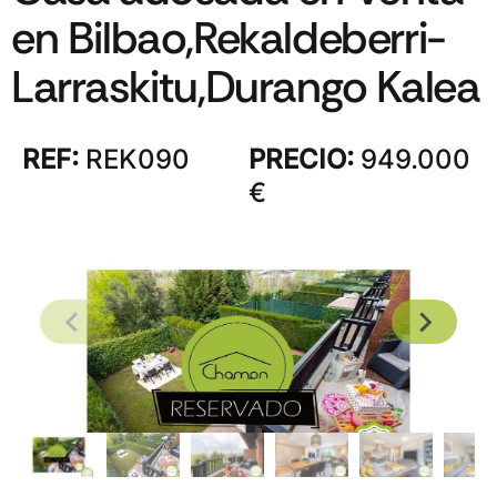
en Bilbao,Rekaldeberri-
Larraskitu,Durango Kalea
REF:
REK090
PRECIO:
949.000
€