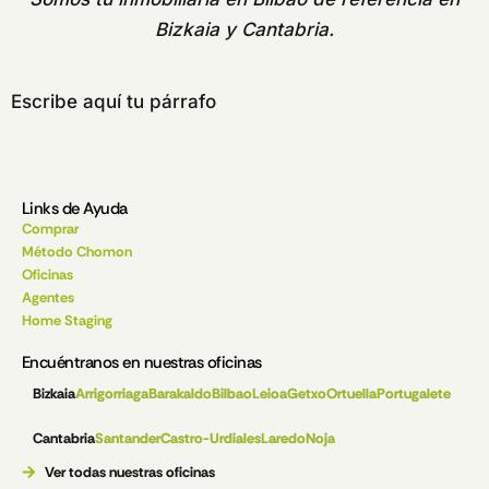
Bizkaia y Cantabria.
Escribe aquí tu párrafo
Links de Ayuda
Comprar
Método Chomon
Oficinas
Agentes
Home Staging
Encuéntranos en nuestras oficinas
Bizkaia
Arrigorriaga
Barakaldo
Bilbao
Leioa
Getxo
Ortuella
Portugalete
Cantabria
Santander
Castro-Urdiales
Laredo
Noja
Ver todas nuestras oficinas