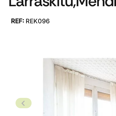
Larraskitu,Mend
REF:
REK096