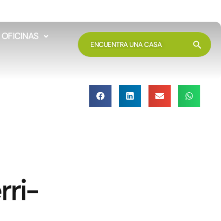
OFICINAS
Botón 
BUSCAR:
rri-