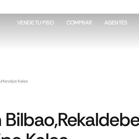
VENDE TU PISO
COMPRAR
AGENTES
u,Mendipe Kalea
 Bilbao,Rekaldebe