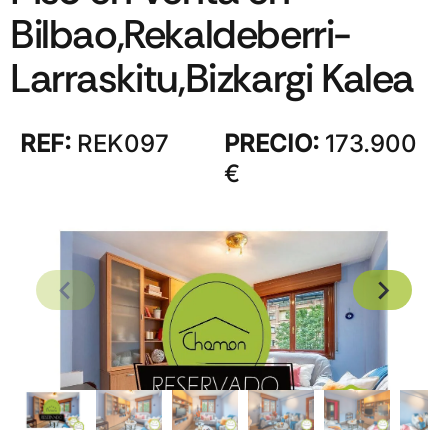
Bilbao,Rekaldeberri-
Larraskitu,Bizkargi Kalea
REF:
REK097
PRECIO:
173.900
€