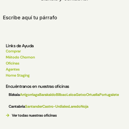
Escribe aquí tu párrafo
Links de Ayuda
Comprar
Método Chomon
Oficinas
Agentes
Home Staging
Encuéntranos en nuestras oficinas
Bizkaia
Arrigorriaga
Barakaldo
Bilbao
Leioa
Getxo
Ortuella
Portugalete
Cantabria
Santander
Castro-Urdiales
Laredo
Noja
Ver todas nuestras oficinas