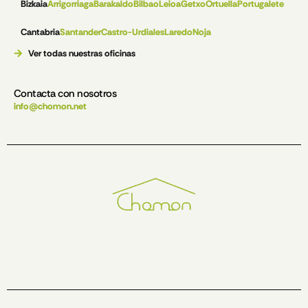
Bizkaia
Arrigorriaga
Barakaldo
Bilbao
Leioa
Getxo
Ortuella
Portugalete
Cantabria
Santander
Castro-Urdiales
Laredo
Noja
Ver todas nuestras oficinas
Contacta con nosotros
info@chomon.net