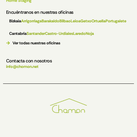
Home Staging
Encuéntranos en nuestras oficinas
Bizkaia
Arrigorriaga
Barakaldo
Bilbao
Leioa
Getxo
Ortuella
Portugalete
Cantabria
Santander
Castro-Urdiales
Laredo
Noja
Ver todas nuestras oficinas
Contacta con nosotros
info@chomon.net