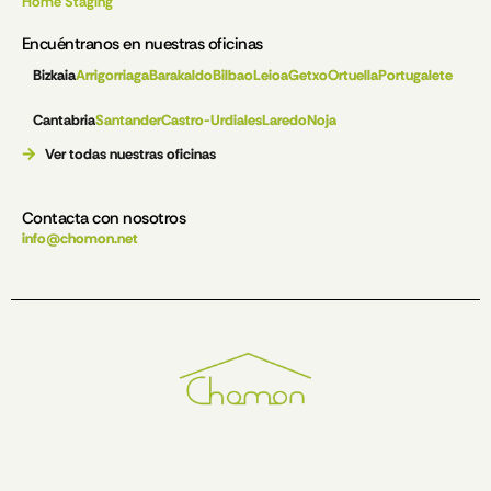
Home Staging
Encuéntranos en nuestras oficinas
Bizkaia
Arrigorriaga
Barakaldo
Bilbao
Leioa
Getxo
Ortuella
Portugalete
Cantabria
Santander
Castro-Urdiales
Laredo
Noja
Ver todas nuestras oficinas
Contacta con nosotros
info@chomon.net