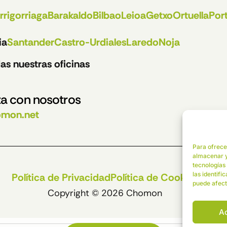
rrigorriaga
Barakaldo
Bilbao
Leioa
Getxo
Ortuella
Por
ia
Santander
Castro-Urdiales
Laredo
Noja
as nuestras oficinas
a con nosotros
omon.net
Para ofrece
almacenar y
tecnologías
las identifi
Política de Privacidad
Política de Cookies
puede afect
Copyright © 2026 Chomon
A