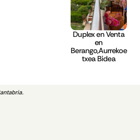
Duplex en Venta
en
Berango,Aurrekoe
txea Bidea
antabria.