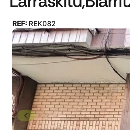
Larraskitu,Biarri
REF:
REK082