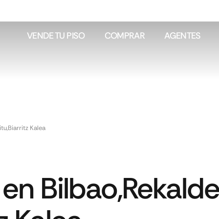
VENDE TU PISO
COMPRAR
AGENTES
u,Biarritz Kalea
en Bilbao,Rekalde